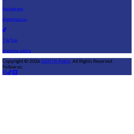
Instagram
@genta.pcu
TikTok
@genta_petra
Copyright © 2026
GENTA Petra
. All Rights Reserved
Follow us: