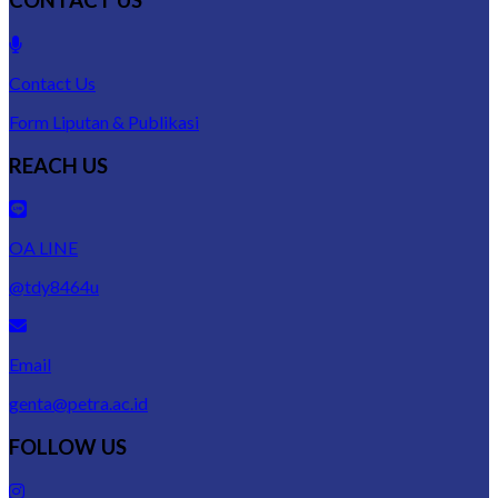
CONTACT US
Contact Us
Form Liputan & Publikasi
REACH US
OA LINE
@tdy8464u
Email
genta@petra.ac.id
FOLLOW US