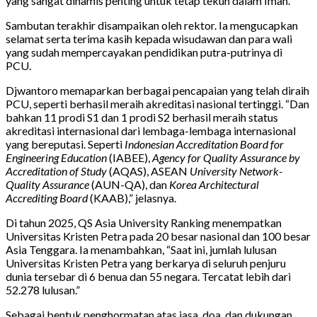
yang sangat dinamis penting untuk tetap tekun dalam Iman.
Sambutan terakhir disampaikan oleh rektor. Ia mengucapkan
selamat serta terima kasih kepada wisudawan dan para wali
yang sudah mempercayakan pendidikan putra-putrinya di
PCU.
Djwantoro memaparkan berbagai pencapaian yang telah diraih
PCU, seperti berhasil meraih akreditasi nasional tertinggi. “Dan
bahkan 11 prodi S1 dan 1 prodi S2 berhasil meraih status
akreditasi internasional dari lembaga-lembaga internasional
yang bereputasi. Seperti
Indonesian Accreditation Board for
Engineering Education
(IABEE),
Agency for Quality Assurance by
Accreditation of Study
(AQAS), ASEAN
University Network-
Quality Assurance
(AUN-QA), dan
Korea Architectural
Accrediting Board
(KAAB),” jelasnya.
Di tahun 2025, QS Asia University Ranking menempatkan
Universitas Kristen Petra pada 20 besar nasional dan 100 besar
Asia Tenggara. Ia menambahkan, “Saat ini, jumlah lulusan
Universitas Kristen Petra yang berkarya di seluruh penjuru
dunia tersebar di 6 benua dan 55 negara. Tercatat lebih dari
52.278 lulusan.”
Sebagai bentuk penghormatan atas jasa, doa, dan dukungan