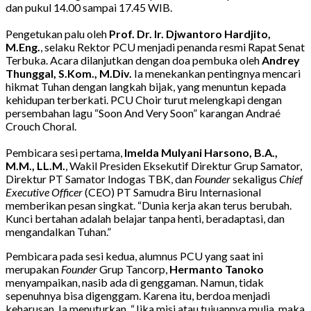
dan pukul 14.00 sampai 17.45 WIB.
Pengetukan palu oleh
Prof. Dr. Ir. Djwantoro Hardjito,
M.Eng.
, selaku Rektor PCU menjadi penanda resmi Rapat Senat
Terbuka. Acara dilanjutkan dengan doa pembuka oleh
Andrey
Thunggal, S.Kom., M.Div.
Ia menekankan pentingnya mencari
hikmat Tuhan dengan langkah bijak, yang menuntun kepada
kehidupan terberkati. PCU Choir turut melengkapi dengan
persembahan lagu “Soon And Very Soon” karangan Andraé
Crouch Choral.
Pembicara sesi pertama,
Imelda Mulyani Harsono, B.A.,
M.M., LL.M.
, Wakil Presiden Eksekutif Direktur Grup Samator,
Direktur PT Samator Indogas TBK, dan
Founder
sekaligus
Chief
Executive Officer
(CEO) PT Samudra Biru Internasional
memberikan pesan singkat. “Dunia kerja akan terus berubah.
Kunci bertahan adalah belajar tanpa henti, beradaptasi, dan
mengandalkan Tuhan.”
Pembicara pada sesi kedua, alumnus PCU yang saat ini
merupakan
Founder
Grup Tancorp,
Hermanto Tanoko
menyampaikan, nasib ada di genggaman. Namun, tidak
sepenuhnya bisa digenggam. Karena itu, berdoa menjadi
keharusan. Ia menuturkan, “Jika misi atau tujuannya mulia, maka