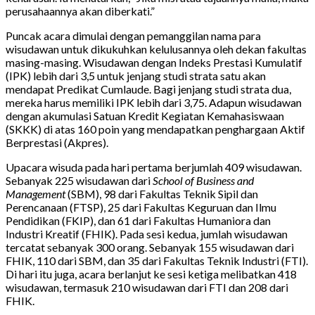
perusahaannya akan diberkati.”
Puncak acara dimulai dengan pemanggilan nama para
wisudawan untuk dikukuhkan kelulusannya oleh dekan fakultas
masing-masing. Wisudawan dengan Indeks Prestasi Kumulatif
(IPK) lebih dari 3,5 untuk jenjang studi strata satu akan
mendapat Predikat Cumlaude. Bagi jenjang studi strata dua,
mereka harus memiliki IPK lebih dari 3,75. Adapun wisudawan
dengan akumulasi Satuan Kredit Kegiatan Kemahasiswaan
(SKKK) di atas 160 poin yang mendapatkan penghargaan Aktif
Berprestasi (Akpres).
Upacara wisuda pada hari pertama berjumlah 409 wisudawan.
Sebanyak 225 wisudawan dari
School of Business and
Management
(SBM), 98 dari Fakultas Teknik Sipil dan
Perencanaan (FTSP), 25 dari Fakultas Keguruan dan Ilmu
Pendidikan (FKIP), dan 61 dari Fakultas Humaniora dan
Industri Kreatif (FHIK). Pada sesi kedua, jumlah wisudawan
tercatat sebanyak 300 orang. Sebanyak 155 wisudawan dari
FHIK, 110 dari SBM, dan 35 dari Fakultas Teknik Industri (FTI).
Di hari itu juga, acara berlanjut ke sesi ketiga melibatkan 418
wisudawan, termasuk 210 wisudawan dari FTI dan 208 dari
FHIK.