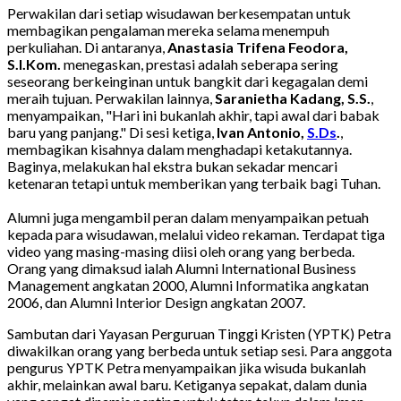
Perwakilan dari setiap wisudawan berkesempatan untuk
membagikan pengalaman mereka selama menempuh
perkuliahan. Di antaranya,
Anastasia Trifena Feodora,
S.I.Kom.
menegaskan, prestasi adalah seberapa sering
seseorang berkeinginan untuk bangkit dari kegagalan demi
meraih tujuan. Perwakilan lainnya,
Saranietha Kadang, S.S.
,
menyampaikan, "Hari ini bukanlah akhir, tapi awal dari babak
baru yang panjang." Di sesi ketiga,
Ivan Antonio,
S.Ds
.
,
membagikan kisahnya dalam menghadapi ketakutannya.
Baginya, melakukan hal ekstra bukan sekadar mencari
ketenaran tetapi untuk memberikan yang terbaik bagi Tuhan.
Alumni juga mengambil peran dalam menyampaikan petuah
kepada para wisudawan, melalui video rekaman. Terdapat tiga
video yang masing-masing diisi oleh orang yang berbeda.
Orang yang dimaksud ialah Alumni International Business
Management angkatan 2000, Alumni Informatika angkatan
2006, dan Alumni Interior Design angkatan 2007.
Sambutan dari Yayasan Perguruan Tinggi Kristen (YPTK) Petra
diwakilkan orang yang berbeda untuk setiap sesi. Para anggota
pengurus YPTK Petra menyampaikan jika wisuda bukanlah
akhir, melainkan awal baru. Ketiganya sepakat, dalam dunia