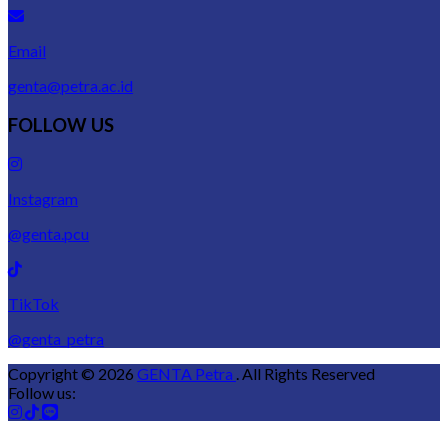
Email
genta@petra.ac.id
FOLLOW US
Instagram
@genta.pcu
TikTok
@genta_petra
Copyright © 2026
GENTA Petra
. All Rights Reserved
Follow us: