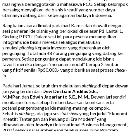
masingnya beranggotakan 3 mahasiswa PCU. Setiap kelompok
bersaing menyajikan ide bisnis kreatif yang sumber daya
utamanya datang dari keberagaman budaya Indonesia.
Rangkaian acara dimulai pada hari Kamis dan diawali dengan
sesi pameran ide bisnis yang berlokasi di selasar P1, Lantai 1,
Gedung P PCU. Dalam sesi ini, para peserta menampilkan
infografis ide bisnis mereka sekaligus melakukan
simulasi
pitching
kepada investor yang diperankan oleh
pengunjung. Total ada 487 orang pengunjung yang datang ke
pameran. Setiap pengunjung dapat mendukung ide bisnis
favorit mereka dengan “menanam modal” berupa 2 lembar
uang fiktif senilai Rp50.000,- yang diberikan saat proses
check-
in
.
Pada hari Jumat, seluruh tim melakukan
pitching
di depan dewan
juri yang terdiri dari
Devi Destiani Andilas S.E.,
M.MPar.
dan
Edwin Japarianto S.E., M.M
.. Dewan juri sendiri
menilai performa setiap tim berdasarkan keunikan serta
potensi pengembangan ide masing-masing kelompok.
Sehabis
pitching
, ada juga sesi
talkshow
yang berjudul “Ekonomi
Kreatif: Tantangan dan Peluang di Era Modern” yang
dibawakan oleh
Jewelyn
(International Business Management,
2021) selaku narasumber yang telah sukses lolos Program