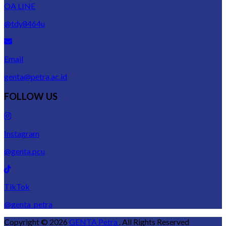
OA LINE
@tdy8464u
Email
genta@petra.ac.id
FOLLOW US
Instagram
@genta.pcu
TikTok
@genta_petra
Copyright © 2026
GENTA Petra
. All Rights Reserved