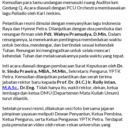
Kemudian para tamu undangan memasuki ruang Auditorium
Gedung Q. Acara diawali dengan PCU Orchestra membawakan
lagu
Palladio
oleh Karl Jenkins.
Pelantikan resmi dimulai dengan menyanyikan lagu Indonesia
Raya dan Hymne Petra. Dilanjutkan dengan doa pembuka dan
renungan firman oleh
Pdt. Wahyu Pramudya, D.Min.
Dalam
renungannya, ia menekankan pentingnya membedakan waktu
untuk berdoa, mendengar, dan bertindak sesuai kehendak
Tuhan. Renungan ini mengingatkan untuk selalu mencari
kehendak Tuhan dan melaksanakannya pada waktu yang tepat.
Inti acara diawali dengan pembacaan Surat Keputusan oleh
Dr.
Ir. Sindu Prawira, MBA., M.Min.
, Sekretaris Pengurus YPTK
Petra. Kemudian dilanjutkan pelantikan dan serah terima
jabatan rektor baru kepada
Prof. Dr. (H.C.) Ir. Rolly Intan,
M.A.Sc.
, Dr.Eng.
Tidak hanya itu, wakil rektor, dekan, ketua
lembaga dan ketua DMU (Departemen Mata Kuliah Umum)
turut dilantik.
Setelah prosesi resmi, dilakukan sesi foto bersama jajaran
pimpinan yayasan meliputi Dewan Penyantun, Ketua Pembina,
Ketua Pengurus, serta Ketua Pengawas YPTK Petra. Terdapat
pula pemutaran video oleh rekan-rekan universitas yang