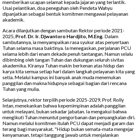
memberikan ucapan selamat kepada jajaran yang terlantik.
Usai pelantikan, doa peneguhan oleh Pendeta Wahyu
dipanjatkan sebagai bentuk komitmen mengawal pelayanan
akademik.
Acara dilanjutkan dengan sambutan Rektor periode 2021-
2025,
Prof. Dr. Ir. Djwantoro Hardjito, M.Eng.
Dalam
sambutannya, ia menyampaikan rasa syukur atas penyertaan
Tuhan selama masa baktinya. Ia menegaskan, perjalanan PCU
selama lebih dari enam dekade penuh tantangan. Namun selalu
dibimbing oleh tangan Tuhan dan dukungan seluruh sivitas
akademika. Kiranya Tuhan makin berkenan atas hidup dan
karya kita semua setiap hari dalam langkah pelayanan kita yang
setia. Melalui kampus ini banyak anak muda menemukan
panggilan dan makna hidupnya sebagai bagian dari rencana
Tuhan yang mulia.
Selanjutnya, rektor terpilih periode 2025-2029, Prof. Rolly
Intan, menekankan bahwa kepemimpinan adalah panggilan
untuk melayani, bukan sekadar jabatan. Ia mengakui bahwa
mengikuti Tuhan menuntut pengorbanan dan penyangkalan diri.
Namun melalui komitmen itulah PCU dapat menjadi garam dan
terang bagi masyarakat. "Hidup bukan semata-mata mengejar
kenyamanan, tetapi tanggung jawab untuk menjalankan