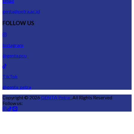
Email
genta@petra.ac.id
FOLLOW US
Instagram
@genta.pcu
TikTok
@genta_petra
Copyright © 2026
GENTA Petra
. All Rights Reserved
Follow us: